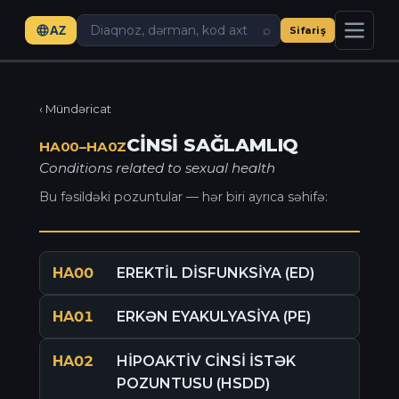
AZ
⌕
Sifariş
‹ Mündəricat
CİNSİ SAĞLAMLIQ
HA00–HA0Z
Conditions related to sexual health
Bu fəsildəki pozuntular — hər biri ayrıca səhifə:
HA00
EREKTİL DİSFUNKSİYA (ED)
HA01
ERKƏN EYAKULYASİYA (PE)
HA02
HİPOAKTİV CİNSİ İSTƏK
POZUNTUSU (HSDD)