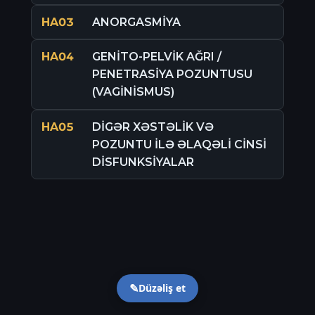
HA03
ANORGASMİYA
HA04
GENİTO-PELVİK AĞRI /
PENETRASİYA POZUNTUSU
(VAGİNİSMUS)
HA05
DİGƏR XƏSTƏLİK VƏ
POZUNTU İLƏ ƏLAQƏLİ CİNSİ
DİSFUNKSİYALAR
Düzəliş et