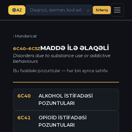
AZ
⌕
Sifariş
‹ Mündəricat
MADDƏ İLƏ ƏLAQƏLİ
6C40–6C5Z
Disorders due to substance use or addictive
behaviours
Bu fəsildəki pozuntular — hər biri ayrıca səhifə:
6C40
ALKOHOL İSTİFADƏSİ
POZUNTULARI
6C41
OPİOİD İSTİFADƏSİ
POZUNTULARI