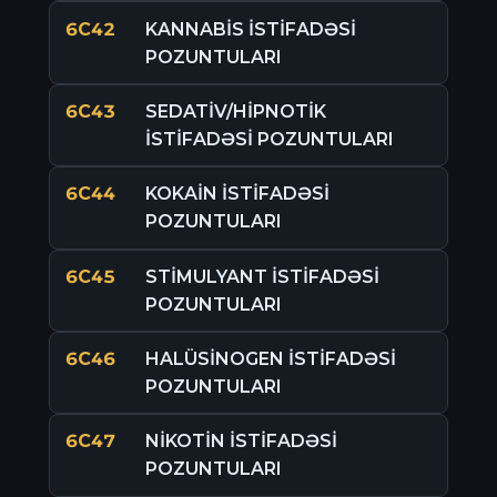
6C42
KANNABİS İSTİFADƏSİ
POZUNTULARI
6C43
SEDATİV/HİPNOTİK
İSTİFADƏSİ POZUNTULARI
6C44
KOKAİN İSTİFADƏSİ
POZUNTULARI
6C45
STİMULYANT İSTİFADƏSİ
POZUNTULARI
6C46
HALÜSİNOGEN İSTİFADƏSİ
POZUNTULARI
6C47
NİKOTİN İSTİFADƏSİ
POZUNTULARI